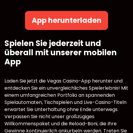
App herunterladen
Spielen Sie jederzeit und
überall mit unserer mobilen
App
Laden Sie jetzt die Vegas Casino-App herunter und
entdecken Sie ein unvergleichliches Spielerlebnis! Mit
einem umfangreichen Portfolio an spannenden
Spielautomaten, Tischspielen und Live-Casino-Titeln
erwartet Sie Unterhaltung ohne Ende unterwegs.
Verpassen Sie nicht unser großzügiges
Willkommenspaket und die Reload-Boni, die Ihre
Gewinne kontinuierlich ankurbeln werden. Treten Sie