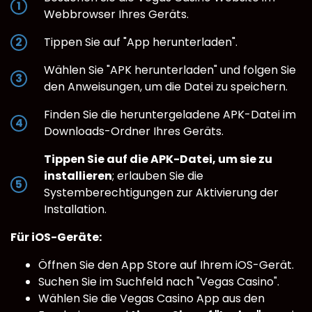
Webbrowser Ihres Geräts.
Tippen Sie auf "App herunterladen".
Wählen Sie "APK herunterladen" und folgen Sie
den Anweisungen, um die Datei zu speichern.
Finden Sie die heruntergeladene APK-Datei im
Downloads-Ordner Ihres Geräts.
Tippen Sie auf die APK-Datei, um sie zu
installieren
; erlauben Sie die
Systemberechtigungen zur Aktivierung der
Installation.
Für iOS-Geräte:
Öffnen Sie den App Store auf Ihrem iOS-Gerät.
Suchen Sie im Suchfeld nach "Vegas Casino".
Wählen Sie die Vegas Casino App aus den