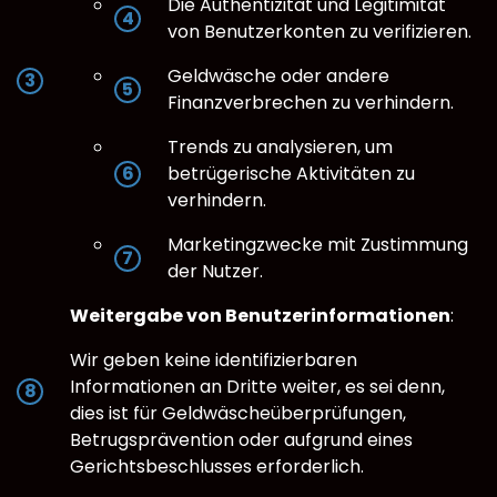
Die Authentizität und Legitimität
von Benutzerkonten zu verifizieren.
Geldwäsche oder andere
Finanzverbrechen zu verhindern.
Trends zu analysieren, um
betrügerische Aktivitäten zu
verhindern.
Marketingzwecke mit Zustimmung
der Nutzer.
Weitergabe von Benutzerinformationen
:
Wir geben keine identifizierbaren
Informationen an Dritte weiter, es sei denn,
dies ist für Geldwäscheüberprüfungen,
Betrugsprävention oder aufgrund eines
Gerichtsbeschlusses erforderlich.