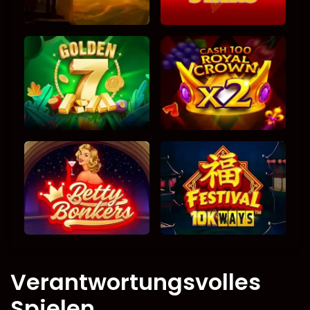
Verantwortungsvolles
Spielen