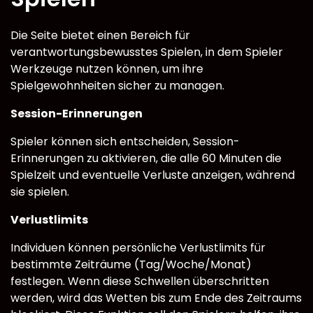
Die Seite bietet einen Bereich für
verantwortungsbewusstes Spielen, in dem Spieler
Werkzeuge nutzen können, um ihre
Spielgewohnheiten sicher zu managen.
Session-Erinnerungen
Spieler können sich entscheiden, Session-
Erinnerungen zu aktivieren, die alle 60 Minuten die
Spielzeit und eventuelle Verluste anzeigen, während
sie spielen.
Verlustlimits
Individuen können persönliche Verlustlimits für
bestimmte Zeiträume (Tag/Woche/Monat)
festlegen. Wenn diese Schwellen überschritten
werden, wird das Wetten bis zum Ende des Zeitraums