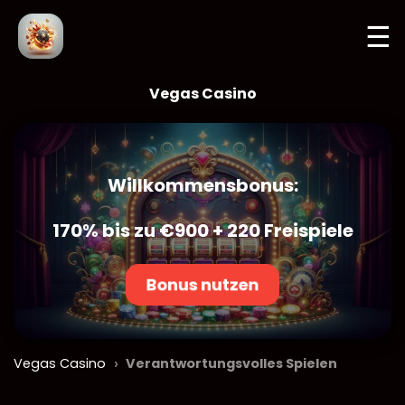
☰
Vegas Casino
Willkommensbonus:
170% bis zu €900 + 220 Freispiele
Bonus nutzen
›
Vegas Casino
Verantwortungsvolles Spielen